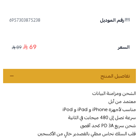
رقم الموديل
6957303875238
69
السعر
89
تفاصيل المنتج
الشحن ومزامنة البيانات
معتمد من أبل
مناسب لأجهزة iPhone و iPad و iPod
سرعة تصل إلى 480 ميجابت في الثانية
شحن سريع PD 3A كحد أقصى
قلب السلك نحاس مطلي بالقصدير خالٍ من الأكسجين