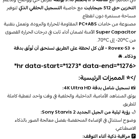
التخزين حتى 512 جيجابايت
مع خاصية
التسجيل الحلقي الذكي
لتوفير
مساحة مستمرة دون انقطاع.
مصنوعة من خامات
PC+ABS
المقاومة للحرارة والبرودة، وتعمل بتقنية
Super Capacitor
الآمنة لضمان أداء ثابت في درجات الحرارة القصوى
من ‎-20°C‎ إلى ‎70°C‎.
🔹
Rovex-S3 – لأن كل لحظة على الطريق تستحق أن تُوثّق بدقة
وذكاء.
🚘
<hr data-start="1273" data-end="1276"
/>
⭐ المميزات الرئيسية:
📸
تسجيل شامل بدقة 4K Ultra HD:
يوثق المشاهد الأمامية، الداخلية، والخلفية في وقت واحد لتغطية كاملة
للطريق.
🌙
رؤية ليلية من الجيل الجديد Sony Starvis 2:
وضوح استثنائي في الإضاءة المنخفضة بفضل معالجة الصور بالذكاء
الاصطناعي.
🅿️
مراقبة ذكية أثناء التوقف: