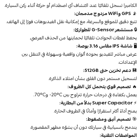
الكاميرا تسجل تلقائيًا عند اكتشاف أي اصطدام أو حركة أثناء ركن السيارة.
📡
GPS وWiFi مزدوج مدمجان:
تتبع دقيق للموقع والسرعة، مع إمكانية نقل الفيديوهات فورًا إلى الهاتف.
🔒
مستشعر G-Sensor للطوارئ:
يحفظ لقطات الحوادث تلقائيًا لحمايتها من الحذف العرضي.
🖥️
شاشة IPS مقاس 3.16 بوصة:
عرض مباشر للفيديو بجودة ألوان واقعية وسهولة في التنقل بين
الإعدادات.
💾
دعم تخزين حتى 512GB:
لتسجيل مستمر دون القلق بشأن امتلاء الذاكرة.
🔥
تصميم قوي يتحمل كل الظروف:
يعمل بكفاءة في درجات حرارة تتراوح بين ‎-20°C‎ و‎70°C‎.
⚡
Super Capacitor بدلاً من البطارية:
يمنح أداءً أكثر استقرارًا وأمانًا في الظروف الحارة.
🎯
تصميم أنيق ومضغوط:
يندمج بانسيابية في سيارتك دون أن يشوّه مظهر المقصورة.
المواصفات التقنية: