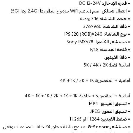
•
قدرة الإدخال:
‎DC 12–24V‎
•
اتصال لاسلكي:
نعم (يدعم WiFi مزدوج النطاق 2.4GHz و5GHz)
•
حجم الشاشة:
‎3.16 بوصة‎
•
دقة الشاشة:
‎376×960‎
•
نوع الشاشة:
‎IPS 320 (RGB)×240‎
•
مستشعر الكاميرا:
‎Sony IMX678‎
•
فتحة العدسة:
‎F/1.8‎
•
دقة الفيديو:
أمامية فقط: ‎5K / 4K / 2K‎
أمامية + المقصورة: ‎4K + 1K / 2K + 1K‎
أمامية + المقصورة + خلفية: ‎4K + 1K + 1K / 2K + 1K + 1K‎
•
تنسيق الفيديو:
‎MP4‎
•
تنسيق الصور:
‎JPEG‎
•
ضغط الفيديو:
‎H.264 أو H.265‎
•
مستشعر G-Sensor:
مدمج بثلاثة محاور لاكتشاف التصادمات وقفل