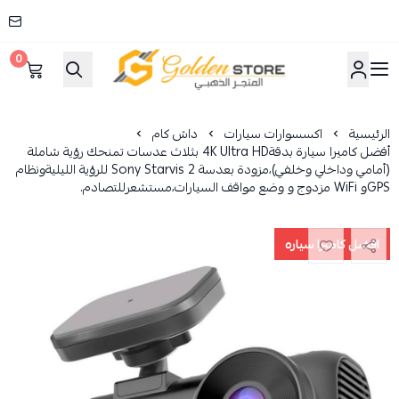
0
المتجر الذهبي
الرئيسية
اكسسوارات سيارات
داش كام
أفضل كاميرا سيارة بدقة‎4K Ultra HD‎ بثلاث عدسات تمنحك رؤية شاملة
GPS‎و ‎ WiFi‎مزدوج و وضع مواقف السيارات،مستشعرللتصادم.
افضل كاميرا سياره