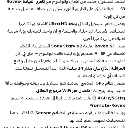
استعد لمستوى جديد من الأمان والوضوح مع
كاميرا القيادة Rovex-
S3
— رفيقك الذكي على الطريق الذي يسجّل كل لحظة بتفاصيل مذهلة
من كل زاوية.
بفضل نظام التسجيل الثلاثي
بدقة 4K Ultra HD
، توثق الكاميرا
المشاهد الأمامية، الداخلية، والخلفية في آن واحد، لتمنحك رؤية شاملة
تغنيك عن أي كاميرا أخرى.
تعمل
Rovex-S3
بتقنية
Sony Starvis 2
المدعومة بالذكاء
الاصطناعي
AI ISP
لتقديم رؤية ليلية فائقة الوضوح — حتى في أكثر
الظروف ظلمة. كما تحمي سيارتك حتى أثناء توقفها من خلال
وضع
المراقبة الذكي على مدار 24 ساعة
الذي يبدأ التسجيل تلقائيًا عند
اكتشاف أي حركة أو اصطدام.
بفضل
نظام GPS المدمج
، يمكنك تتبع مسارك وسرعتك وموقعك بدقة
عالية، بينما يتيح لك
الاتصال عبر WiFi مزدوج النطاق
(2.4GHz/5GHz)
نقل الفيديوهات فورًا إلى هاتفك باستخدام تطبيق
.
Promate-Rovex
وفي حالة الحوادث، يقوم
مستشعر التصادم G-Sensor
تلقائيًا بحفظ
التسجيلات المهمة لمنع فقدانها.
تأتي الكاميرا مع
شاشة IPS بحجم 3.16 بوصة
لعرض حي وواضح، وتدعم