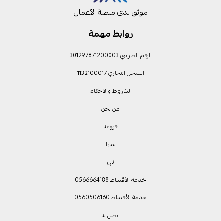
موثق لدى منصة الأعمال
روابط مهمة
الرقم الضريبي 301297871200003
السجل التجاري 1132100017
الشروط والاحكام
من نحن
فروعنا
تمارا
تابي
خدمة الأقساط 0566664188
خدمة الأقساط 0560506160
اتصل بنا