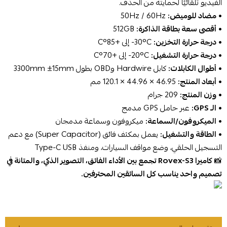
الفيديو تلقائيًا لحمايته من الحذف.
•
مضاد للوميض:
‎50Hz / 60Hz‎
•
أقصى سعة بطاقة الذاكرة:
‎512GB‎
•
درجة حرارة التخزين:
‎-30°C إلى +85°C‎
•
درجة حرارة التشغيل:
‎-20°C إلى +70°C‎
•
أطوال الكابلات:
كابل Hardwire وOBD بطول ‎3300mm ±15mm‎
•
أبعاد المنتج:
‎120.1 × 44.96 × 46.95 مم‎
•
وزن المنتج:
‎209 جرام‎
•
الـ GPS:
عبر حامل GPS مدمج
•
الميكروفون/السماعة:
ميكروفون وسماعة مدمجان
•
الطاقة والتشغيل:
يعمل بمكثف فائق (Super Capacitor) مع دعم
التسجيل الحلقي، وضع مواقف السيارات، ومنفذ Type-C USB
📸
كاميرا Rovex-S3 تجمع بين الأداء الفائق، التصوير الذكي، والمتانة في
تصميم واحد يناسب كل السائقين المحترفين.