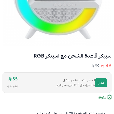
سبيكر قاعدة الشحن مع اسبيكر RGB
39
99
35
السعر عند الدفع بـ
مدي
مدي
خصم إضافي 10% على سعر البيع
توفير 4
متوفر
أو قسم فاتورتك بقيمة
9.75 ر.س
على
4
دفعات