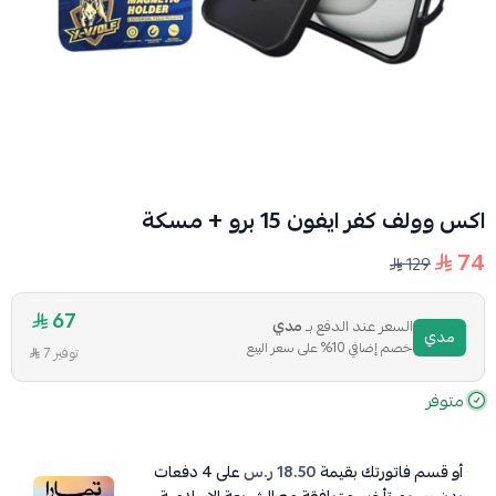
اكس وولف كفر ايفون 15 برو + مسكة
74
129
67
السعر عند الدفع بـ
مدي
مدي
خصم إضافي 10% على سعر البيع
توفير 7
متوفر
أو قسم فاتورتك بقيمة
18.50 ر.س
على
4
دفعات