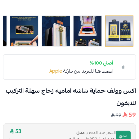
أصلي 100%
اضغط هنا للمزيد من ماركة
Apple
اكس وولف حماية شاشه اماميه زجاج سهلة التركيب
للايفون
59
99
53
السعر عند الدفع بـ
مدي
مدي
خصم إضافي 10% على سعر البيع