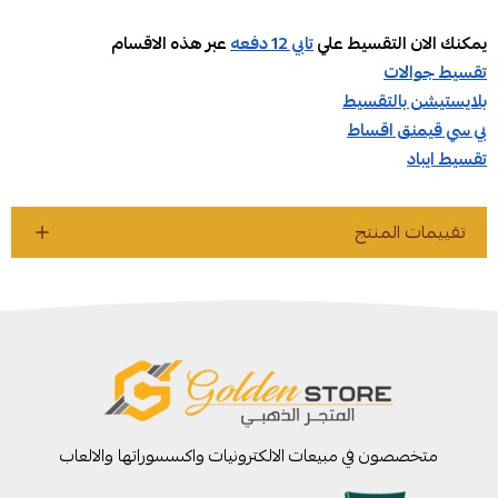
يمكنك الان التقسيط علي
تابي 12 دفعه
عبر هذه الاقسام
تقسيط جوالات
بلايستيشن بالتقسيط
بي سي قيمنق اقساط
تقسيط ايباد
تقييمات المنتج
متخصصون في مبيعات الالكترونيات واكسسوراتها والالعاب