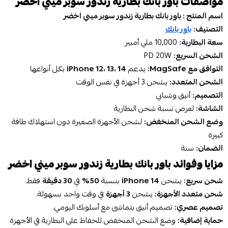
مواصفات باور بانك بطارية زندور سوبر ميني اخضر
اسم المنتج : باور بانك بطارية زندور سوبر ميني اخضر
التصنيف:
باور بانك
سعة البطارية:
10,000 ملي أمبير
الشحن السريع:
PD 20W
التوافق مع MagSafe:
يدعم
iPhone 12، 13، 14
بكل أنواعها
الشحن المتعدد:
يشحن 3 أجهزة في نفس الوقت
التصميم:
أنيق وشبابي
الشاشة:
لعرض نسبة شحن البطارية
وضع الشحن المنخفض:
لشحن الأجهزة الصغيرة دون استهلاك طاقة
كبيرة
الضمان:
سنة
مزايا وفوائد باور بانك بطارية زندور سوبر ميني اخضر
شحن سريع:
يشحن
iPhone 14
بنسبة
50%
في
30 دقيقة
فقط.
شحن متعدد الأجهزة:
يشحن
3 أجهزة
في وقت واحد بسهولة.
تصميم عصري:
تصميم أنيق يتماشى مع أسلوبك اليومي.
حماية إضافية:
وضع الشحن المنخفض للحفاظ على البطارية في الأجهزة