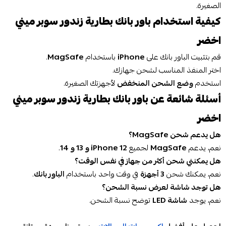
الصغيرة.
كيفية استخدام باور بانك بطارية زندور سوبر ميني
اخضر
قم بتثبيت الباور بانك على
iPhone
باستخدام
MagSafe
.
اختر المنفذ المناسب لشحن جهازك.
استخدم
وضع الشحن المنخفض
لأجهزتك الصغيرة.
أسئلة شائعة عن باور بانك بطارية زندور سوبر ميني
اخضر
هل يدعم شحن MagSafe؟
نعم، يدعم
MagSafe
لجميع
iPhone 12 و 13 و 14
.
هل يمكنني شحن أكثر من جهاز في نفس الوقت؟
نعم، يمكنك شحن
3 أجهزة
في وقت واحد باستخدام
الباور بانك
.
هل توجد شاشة لعرض نسبة الشحن؟
نعم، يوجد
شاشة LED
توضح نسبة الشحن.