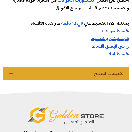
احصل على أفضل
اكسسورات الجوالات
من متجرنا، جودة ممتازة
وتصميمات عصرية تناسب جميع الأذواق
يمكنك الان التقسيط علي
تابي 12 دفعه
عبر هذه الاقسام
تقسيط جوالات
بلايستيشن بالتقسيط
بي سي قيمنق اقساط
تقسيط ايباد
تقييمات المنتج