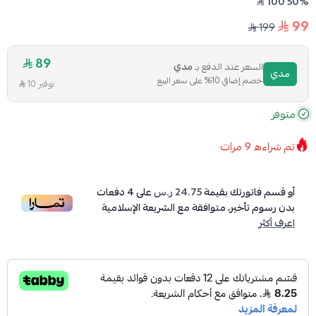
50% 100
99
199
89
السعر عند الدفع بـ
مدي
مدي
خصم إضافي 10% على سعر البيع
توفير 10
متوفر
تم شراءه
9
مرات
أو قسم فاتورتك بقيمة
24.75 ر.س
على
4
دفعات
بدون رسوم تأخير، متوافقة مع الشريعة الإسلامية
اعرف أكثر