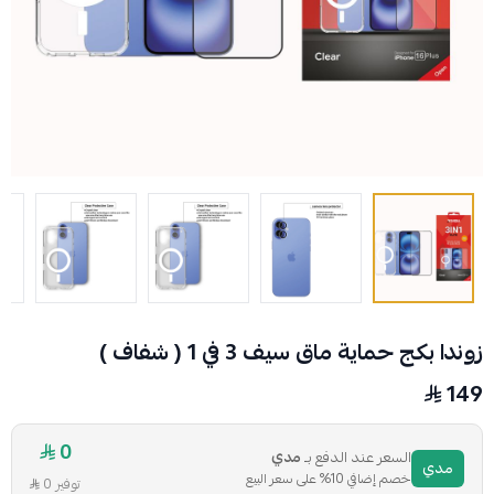
زوندا بكج حماية ماق سيف 3 في 1 ( شفاف )
149
0
السعر عند الدفع بـ
مدي
مدي
خصم إضافي 10% على سعر البيع
توفير 0