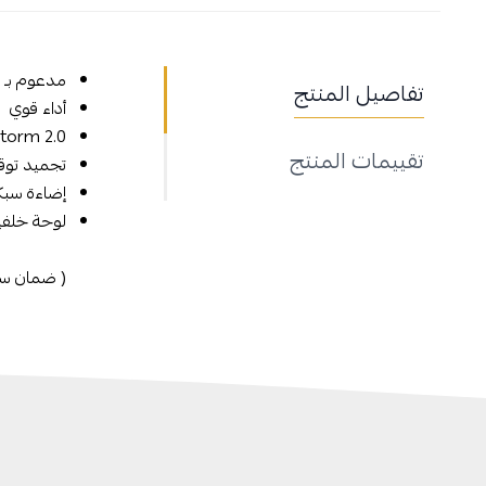
مدعوم بـ NVIDIA DLSS 3، وقوس Ada Lovelace فائق الكفاءة، وتتبع كامل للأشعة
تفاصيل المنتج
أداء قوي
IceStorm 2.0 التبري
تقييمات المنتج
تجميد توقف
إضاءة سبكترا 2.0 آر
لوحة خلفي
( ضمان سن