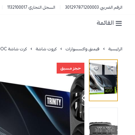
الرقم الضريبي 301297871200003
السجل التجاري 1132100017
القائمة
الرئيسية
قيمنق واكسسوارات
كروت شاشة
كرت شاشة ZOTAC TRINITY RTX 4070 TI - 3X - 12GB - OC
حجز مسبق